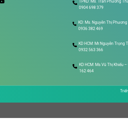
TPKD: Ms. Trần Phương Thả
0904 698 379
KD: Ms. Nguyễn Thị Phương
0936 382 469
KD HCM: Mr.Nguyễn Trọng 
0932 563 366
KD HCM: Ms.Vũ Thị Khiếu –
162 464
Triể