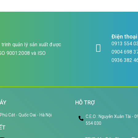
Điện thoại
0913 554 0
trình quản lý sản xuất được
0904 698 3
 ISO 9001:2008 và ISO
0936 382 4
ÁY
HỖ TRỢ
Phú Cát - Quốc Oai - Hà Nội
C.E.O : Nguyễn Xuân Tài - 
554 030
ẾT