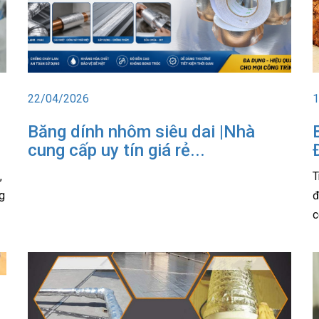
22/04/2026
1
Băng dính nhôm siêu dai |Nhà
cung cấp uy tín giá rẻ...
,
T
g
đ
c